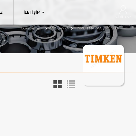
IZ
İLETİŞİM
GİRİŞ YAP
Buradasınız :
ANA SAYFA
TIMKEN MARKA ÜRÜNLER
er