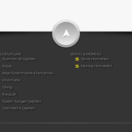
➤
N GRUPLARI
SERVİS & MONTAJ
Rulman Ve Çeşitleri
Servis Hizmetleri
Kayış
Montaj Hizmetleri
Keçe Sızdırmazlık Elamanları
Pnömatik
Oring
Kauçuk
Epdm Sünger Çeşitleri
Salmastra Çeşitleri