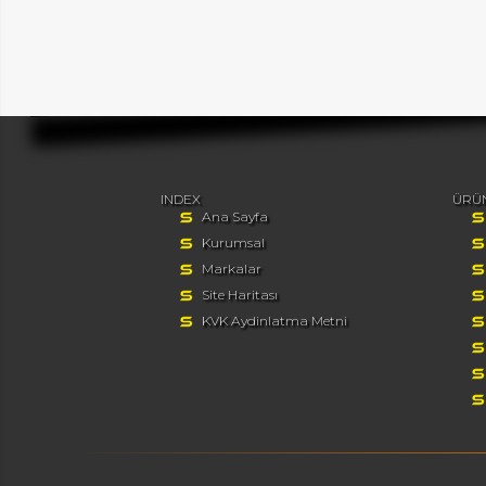
INDEX
ÜRÜ
Ana Sayfa
Kurumsal
Markalar
Site Haritası
KVK Aydinlatma Metni