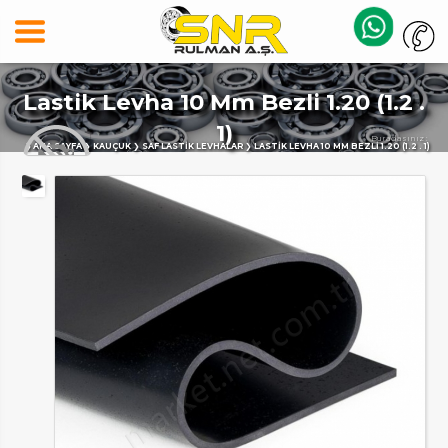
Lastik Levha 10 Mm Bezli 1.20 (1.2 .
1)
Buradasınız :
ANA SAYFA
KAUÇUK
SAF LASTIK LEVHALAR
LASTIK LEVHA 10 MM BEZLI 1.20 (1.2 . 1)