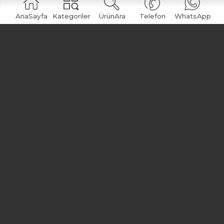
AnaSayfa
Kategoriler
ÜrünAra
Telefon
WhatsApp