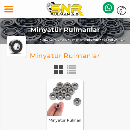
Minyatür Rulmanlar
Buradasınız :
ANA SAYFA
RULMAN VE ÇEŞITLERI
MINYATÜR RULMANLAR
Minyatür Rulman