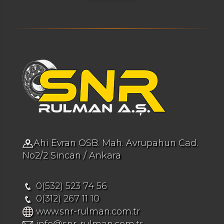
Ahi Evran OSB. Mah. Avrupahun Cad.
No2/2 Sincan / Ankara
0(532) 523 74 56
0(312) 267 11 10
www.snr-rulman.com.tr
info@snr-rulman.com.tr