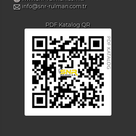
info@snr-rulman.com.tr
PDF Katalog QR