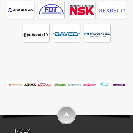
➤
INDEX