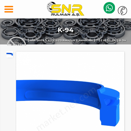
K-94
Buradasınız :
ANA SAYFA
KEÇE SIZDIRMAZLIK ELAMANLARI
TOZ KEÇELERI
K-94