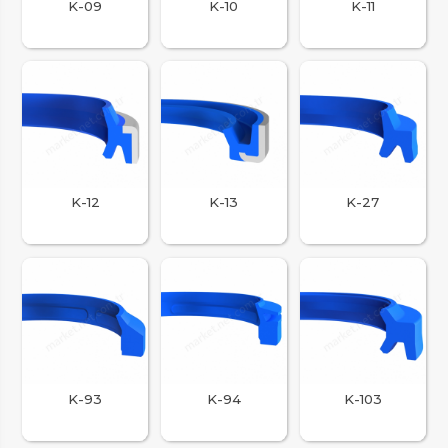
K-09
K-10
K-11
K-12
K-13
K-27
K-93
K-94
K-103