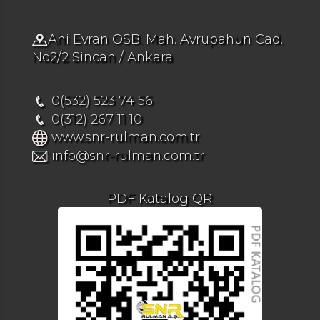
Ahi Evran OSB. Mah. Avrupahun Cad.
No2/2 Sincan / Ankara
0(532) 523 74 56
0(312) 267 11 10
www.snr-rulman.com.tr
info@snr-rulman.com.tr
PDF Katalog QR