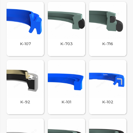
K-107
K-703
K-716
K-92
K-101
K-102