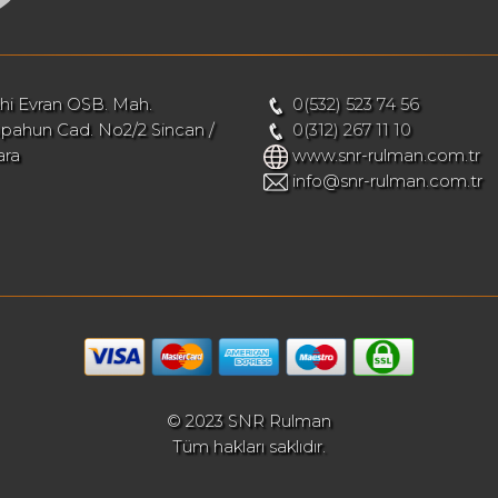
hi Evran OSB. Mah.
0(532) 523 74 56
pahun Cad. No2/2 Sincan /
0(312) 267 11 10
ara
www.snr-rulman.com.tr
info@snr-rulman.com.tr
© 2023 SNR Rulman
Tüm hakları saklıdır.