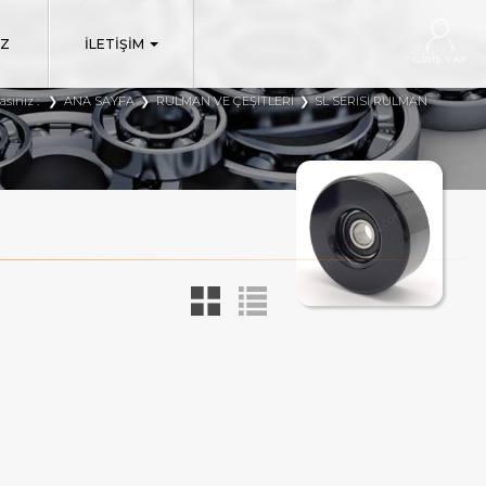
IZ
İLETİŞİM
GİRİŞ YAP
asınız :
ANA SAYFA
RULMAN VE ÇEŞITLERI
SL SERISI RULMAN