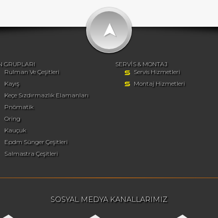
➤
N GRUPLARI
SERVİS & MONTAJ
Rulman Ve Çeşitleri
Servis Hizmetleri
Kayış
Montaj Hizmetleri
Keçe Sızdırmazlık Elamanları
Pnömatik
Oring
Kauçuk
Epdm Sünger Çeşitleri
Salmastra Çeşitleri
SOSYAL MEDYA KANALLARIMIZ