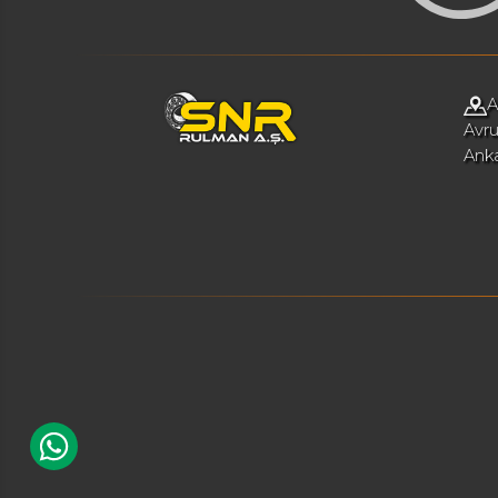
A
Avru
Ank