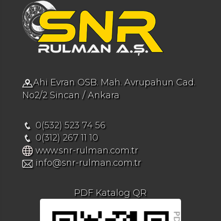
Ahi Evran OSB. Mah. Avrupahun Cad.
No2/2 Sincan / Ankara
0(532) 523 74 56
0(312) 267 11 10
www.snr-rulman.com.tr
info@snr-rulman.com.tr
PDF Katalog QR