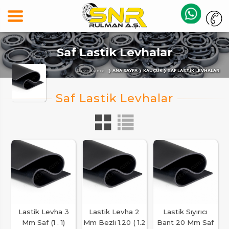
Saf Lastik Levhalar
Buradasınız :
ANA SAYFA
KAUÇUK
SAF LASTIK LEVHALAR
Lastik Levha 3
Lastik Levha 2
Lastik Sıyırıcı
Mm Saf (1 . 1)
Mm Bezli 1.20 ( 1.2
Bant 20 Mm Saf