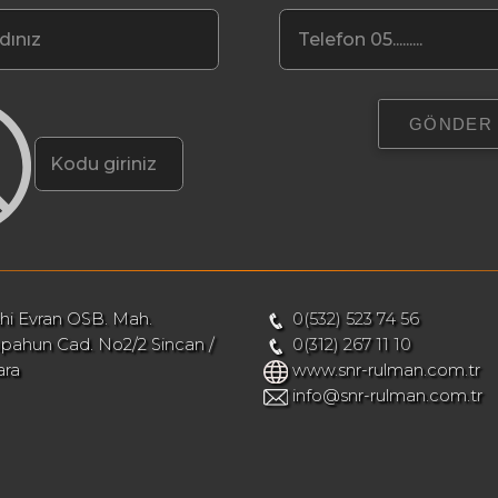
hi Evran OSB. Mah.
0(532) 523 74 56
pahun Cad. No2/2 Sincan /
0(312) 267 11 10
ara
www.snr-rulman.com.tr
info@snr-rulman.com.tr