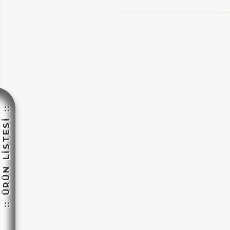
:: ÜRÜN LİSTESİ ::