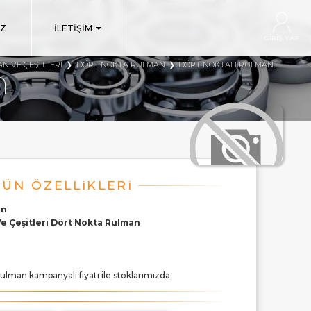
IZ
İLETİŞİM
GİRİŞ YAP
N VE ÇEŞITLERI
DÖRT NOKTA RULMAN
DÖRT NOKTALI RULMAN
n
an
e Çeşitleri Dört Nokta Rulman
ulman kampanyalı fiyatı ile stoklarımızda.