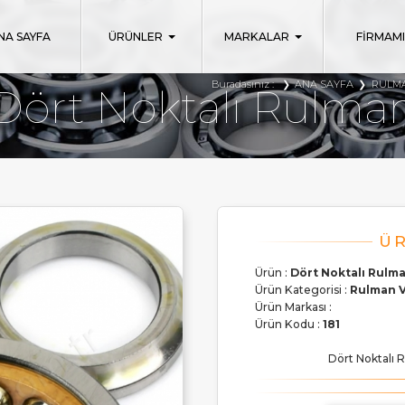
NA SAYFA
ÜRÜNLER
MARKALAR
FİRMAM
Buradasınız :
ANA SAYFA
RULMA
Dört Noktalı Rulma
Ürün :
Dört Noktalı Rulm
Ürün Kategorisi :
Rulman V
Ürün Markası :
Ürün Kodu :
181
Dört Noktalı R