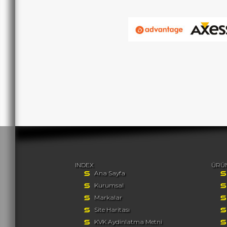
INDEX
ÜRÜ
Ana Sayfa
Kurumsal
Markalar
Site Haritası
KVK Aydinlatma Metni