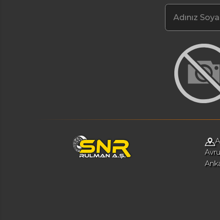
A
Avru
Ank