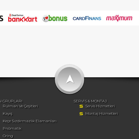
➤
N GRUPLARI
SERVİS & MONTAJ
Rulman Ve Çeşitleri
Servis Hizmetleri
Kayış
Montaj Hizmetleri
Keçe Sızdırmazlık Elamanları
Pnömatik
Oring