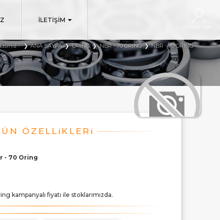
IZ
İLETİŞİM
GİRİŞ YAP
asınız :
ANA SAYFA
ORING
NBR - 70 ORING
NBR - 70 ORING
r - 70 Oring
ing kampanyalı fiyatı ile stoklarımızda.