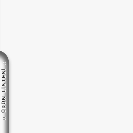
:: ÜRÜN LİSTESİ ::