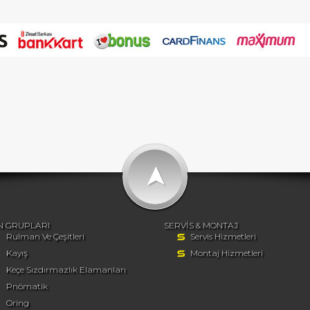
➤
N GRUPLARI
SERVİS & MONTAJ
Rulman Ve Çeşitleri
Servis Hizmetleri
Kayış
Montaj Hizmetleri
Keçe Sızdırmazlık Elamanları
Pnömatik
Oring