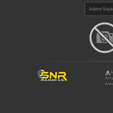
A
Avru
Ank