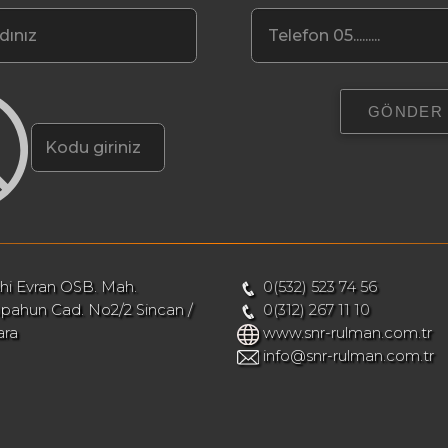
hi Evran OSB. Mah.
0(532) 523 74 56
pahun Cad. No2/2 Sincan /
0(312) 267 11 10
ara
www.snr-rulman.com.tr
info@snr-rulman.com.tr