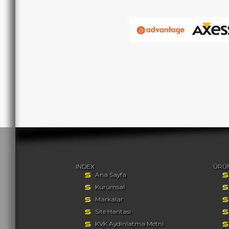
INDEX
ÜRÜ
Ana Sayfa
Kurumsal
Markalar
Site Haritası
KVK Aydinlatma Metni