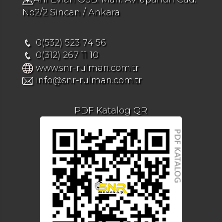
No2/2 Sincan / Ankara
0(532) 523 74 56
0(312) 267 11 10
www.snr-rulman.com.tr
info@snr-rulman.com.tr
PDF Katalog QR