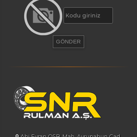
Ahi Evran OSB. Mah. Avrupahun Cad.