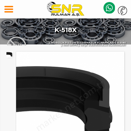
K-518X
Buradasınız :
HIDROLIK PISTON SIZDIRMAZLIK ELAMANLARI
K-518X
ANA SAYFA
KEÇE SIZDIRMAZLIK ELAMANLARI