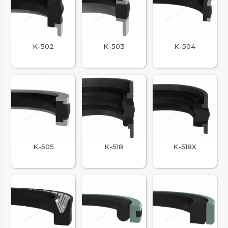
K-502
K-503
K-504
K-505
K-518
K-518X