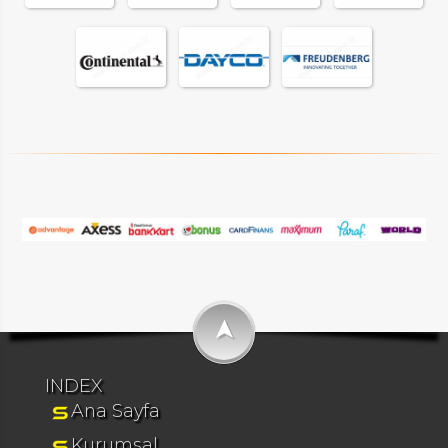
➤
INDEX
Ana Sayfa
Kurumsal