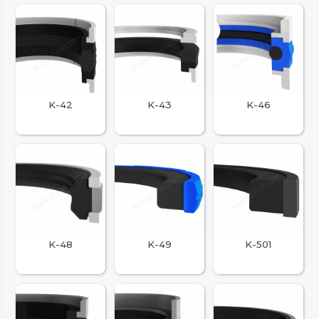
K-42
K-43
K-46
K-48
K-49
K-501